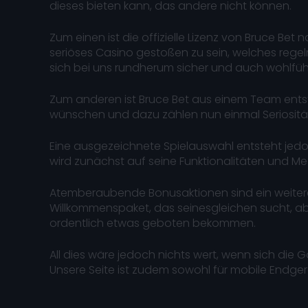
dieses bieten kann, das andere nicht können.
Zum einen ist die offizielle Lizenz von Bruce Bet
seriöses Casino gestoßen zu sein, welches regelm
sich bei uns rundherum sicher und auch wohlfüh
Zum anderen ist Bruce Bet aus einem Team entsta
wünschen und dazu zählen nun einmal Seriosit
Eine ausgezeichnete Spielauswahl entsteht jedo
wird zunächst auf seine Funktionalitäten und 
Atemberaubende Bonusaktionen sind ein weiteres
Willkommenspaket, das seinesgleichen sucht, abe
ordentlich etwas geboten bekommen.
All dies wäre jedoch nichts wert, wenn sich die G
Unsere Seite ist zudem sowohl für mobile Endgerä