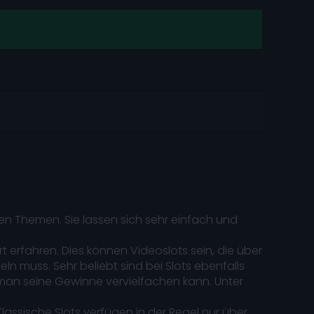
hen Themen. Sie lassen sich sehr einfach und
 erfahren. Dies können Videoslots sein, die über
n muss. Sehr beliebt sind bei Slots ebenfalls
man seine Gewinne vervielfachen kann. Unter
lassische Slots verfügen in der Regel nur über