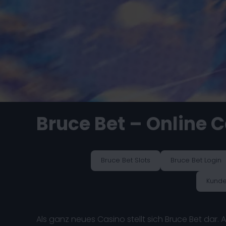
Bruce Bet – Online 
Bruce Bet Slots
Bruce Bet Login
Kunde
Als ganz neues Casino stellt sich Bruce Bet dar.