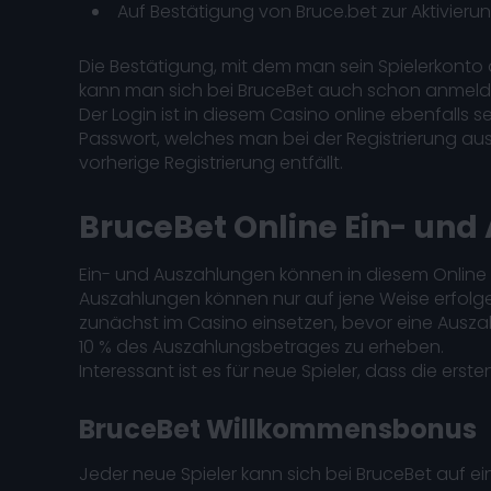
Auf Bestätigung von Bruce.bet zur Aktivieru
Die Bestätigung, mit dem man sein Spielerkonto akt
kann man sich bei BruceBet auch schon anmeld
Der Login ist in diesem Casino online ebenfalls s
Passwort, welches man bei der Registrierung au
vorherige Registrierung entfällt.
BruceBet Online Ein- un
Ein- und Auszahlungen können in diesem Online
Auszahlungen können nur auf jene Weise erfolg
zunächst im Casino einsetzen, bevor eine Auszah
10 % des Auszahlungsbetrages zu erheben.
Interessant ist es für neue Spieler, dass die ers
BruceBet Willkommensbonus
Jeder neue Spieler kann sich bei BruceBet auf 