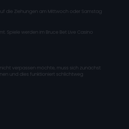
t auf die Ziehungen am Mittwoch oder Samstag
t. Spiele werden im Bruce Bet Live Casino
 nicht verpassen möchte, muss sich zunächst
nen und dies funktioniert schlichtweg