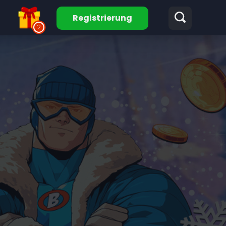
Registrierung
2