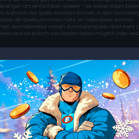
n Neulingen am einfachsten spielen – sie weisen kaum bes
h während des Spiels erweitern können. In den hochwerti
dass die Spielautomaten mehr an Videospiele erinnern.
linien. Normalerweise weisen Automatenspiele nicht mehr 
 Spielen sind sie jedoch von beiden Seiten möglich oder 
ns 117.000 Gewinnmöglichkeiten auf dem Spielfeld der A
nige Spiele im Angebot haben.
keinerlei herkömmliche Gewinnlinien, die Gewinne werden d
.
e Wahl, ob sie Free Slots als Demoversion spielen möchten
n, wie es Freude bereitet. Dabei kann man hervorragend t
t echtem Geld wagen würde. Das ist natürlich kein Muss.
, das interessiert und anstatt auf ‘Play’ auf den Button ‘De
omputer, Laptop, Tablet oder Smartphone spielen möchte