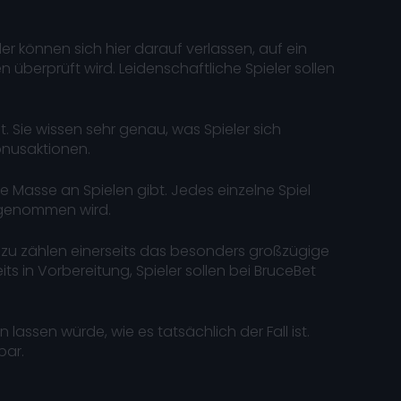
er können sich hier darauf verlassen, auf ein
 überprüft wird. Leidenschaftliche Spieler sollen
 Sie wissen sehr genau, was Spieler sich
nusaktionen.
e Masse an Spielen gibt. Jedes einzelne Spiel
ufgenommen wird.
azu zählen einerseits das besonders großzügige
s in Vorbereitung, Spieler sollen bei
BruceBet
lassen würde, wie es tatsächlich der Fall ist.
bar.