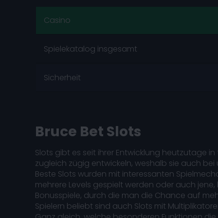
Casino
Spielekatalog insgesamt
Sicherheit
Bruce Bet Slots
Slots gibt es seit ihrer Entwicklung heutzutage 
zugleich zügig entwickeln, weshalb sie auch bei 
Beste Slots wurden mit interessanten Spielmecha
mehrere Levels gespielt werden oder auch jene, 
Bonusspiele, durch die man die Chance auf meh
Spielern beliebt sind auch Slots mit Multiplikat
Ganz gleich, welche besonderen Funktionen die Sl